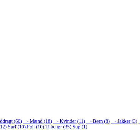
ddragt (60)
- Mænd (18)
- Kvinder (11)
- Børn (8)
- Jakker (3)
(12)
Surf (10)
Foil (10)
Tilbehør (35)
Sup (1)