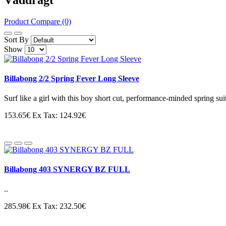
Product Compare (0)
Sort By
Show
Billabong 2/2 Spring Fever Long Sleeve
Surf like a girl with this boy short cut, performance-minded spring s
153.65€
Ex Tax: 124.92€
Billabong 403 SYNERGY BZ FULL
..
285.98€
Ex Tax: 232.50€