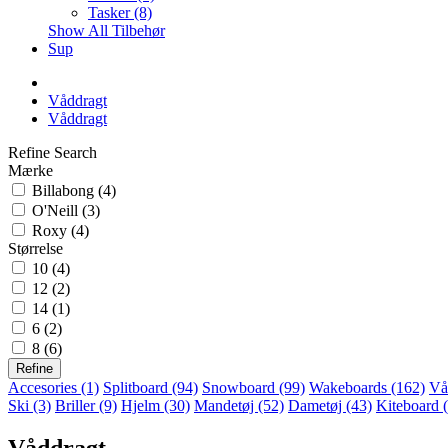
Tasker (8)
Show All Tilbehør
Sup
Våddragt
Våddragt
Refine Search
Mærke
Billabong (4)
O'Neill (3)
Roxy (4)
Størrelse
10 (4)
12 (2)
14 (1)
6 (2)
8 (6)
Refine
Accesories (1)
Splitboard (94)
Snowboard (99)
Wakeboards (162)
Vå
Ski (3)
Briller (9)
Hjelm (30)
Mandetøj (52)
Dametøj (43)
Kiteboard 
Våddragt