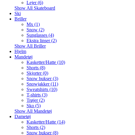
Lejer (6)
Show All Skateboard
Ski
Briller
Mx (1)
Snow (2)
Sunglasses (4)
Ekstra linser (2)
Show All Briller
Hjelm
Mandetøj
Kasketter/Hatte (10)
Shorts (8)
Skjorter (0)
Snow bukser (3)
Snowjakker (11)
Sweatshirts (10)
T-shirts (3)
Trøjer (2)
Sko (5)
Show All Mandetøj
Dametøj
Kasketter/Hatte (14)
Shorts (2)
Snow bukser (8)