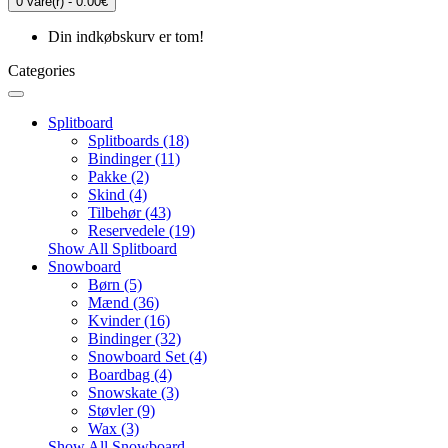
0 vare(r) - 0.00€
Din indkøbskurv er tom!
Categories
Splitboard
Splitboards (18)
Bindinger (11)
Pakke (2)
Skind (4)
Tilbehør (43)
Reservedele (19)
Show All Splitboard
Snowboard
Børn (5)
Mænd (36)
Kvinder (16)
Bindinger (32)
Snowboard Set (4)
Boardbag (4)
Snowskate (3)
Støvler (9)
Wax (3)
Show All Snowboard