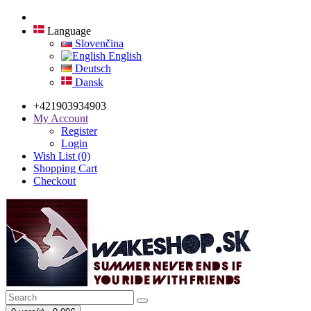
Language
Slovenčina
English
Deutsch
Dansk
+421903934903
My Account
Register
Login
Wish List (0)
Shopping Cart
Checkout