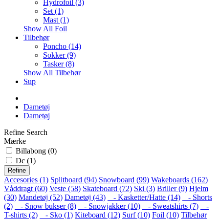
Hydrofoil (3)
Set (1)
Mast (1)
Show All Foil
Tilbehør
Poncho (14)
Sokker (9)
Tasker (8)
Show All Tilbehør
Sup
Dametøj
Dametøj
Refine Search
Mærke
Billabong (0)
Dc (1)
Refine
Accesories (1)
Splitboard (94)
Snowboard (99)
Wakeboards (162)
Våddragt (60)
Veste (58)
Skateboard (72)
Ski (3)
Briller (9)
Hjelm
(30)
Mandetøj (52)
Dametøj (43)
- Kasketter/Hatte (14)
- Shorts
(2)
- Snow bukser (8)
- Snowjakker (10)
- Sweatshirts (7)
-
T-shirts (2)
- Sko (1)
Kiteboard (12)
Surf (10)
Foil (10)
Tilbehør