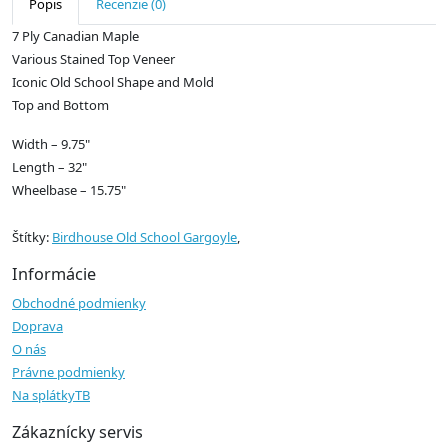
Popis
Recenzie (0)
7 Ply Canadian Maple
Various Stained Top Veneer
Iconic Old School Shape and Mold
Top and Bottom
Width – 9.75"
Length – 32"
Wheelbase
– 15.75"
Štítky:
Birdhouse Old School Gargoyle
,
Informácie
Obchodné podmienky
Doprava
O nás
Právne podmienky
Na splátkyTB
Zákaznícky servis