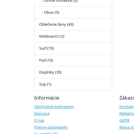
- Zimné nohavice (3)
- Obuv (5)
Oblečenie ženy (43)
Kiteboard (12)
Surf (10)
Foil (10)
Doplnky (35)
Sup (1)
Informácie
Zákazn
Obchodné podmienky
Kontakt
Doprava
Reklamá
O nás
GDPR
Právne podmienky
Mapa st