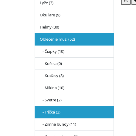
Lyže (3)
Okuliare (9)
Helmy (30)
Oblečenie muži (52)
- Čiapky (10)
- Košela (0)
- Kraťasy (8)
- Mikina (10)
- Svetre (2)
- Tričká (3)
- Zimné bundy (11)