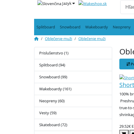
Jazyk
Splitboard
Snowboard
Wakeboardy
Neopreny
Oblečenie muži
Oblečenie muži
Obl
Prislušenstvo (1)
P
Splitboard (94)
Snowboard (99)
Shor
Wakeboardy (161)
100% br
Neopreny (60)
Preshrun
true-to-
Vesty (59)
shrinkag
Skateboard (72)
29.52€
E