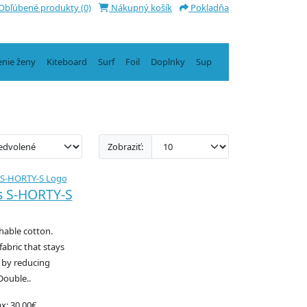
Obľúbené produkty (0)
Nákupný košík
Pokladňa
enie ženy
Kiteboard
Surf
Foil
Doplnky
Sup
Zobraziť:
s S-HORTY-S
hable cotton.
abric that stays
e by reducing
Double..
ax: 30.00€