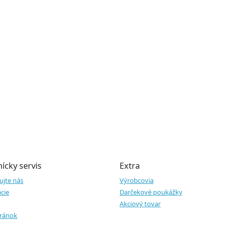
ícky servis
Extra
ujte nás
Výrobcovia
cie
Darčekové poukážky
Akciový tovar
ránok