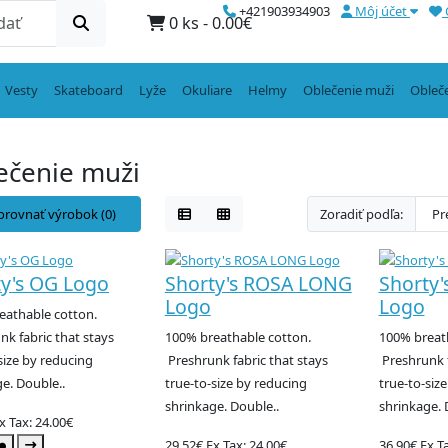
+421903934903
Môj účet
0 ks - 0.00€
Vesty
Skateboard
Lyže
Okuliare
Helmy
Oblečenie muži
Obleč
ečenie muži
orovnať výrobok (0)
Zoradiť podľa:
ty's OG Logo
Shorty's ROSA LONG
Shorty'
Logo
Logo
eathable cotton.
k fabric that stays
100% breathable cotton.
100% breat
size by reducing
Preshrunk fabric that stays
Preshrunk f
e. Double..
true-to-size by reducing
true-to-siz
shrinkage. Double..
shrinkage. 
x Tax: 24.00€
29.52€
Ex Tax: 24.00€
36.90€
Ex T