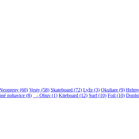
Neopreny (60)
Vesty (58)
Skateboard (72)
Lyže (3)
Okuliare (9)
Helmy
né nohavice (8)
- Obuv (1)
Kiteboard (12)
Surf (10)
Foil (10)
Dopln