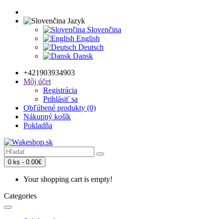
Jazyk
Slovenčina
English
Deutsch
Dansk
+421903934903
Môj účet
Registrácia
Prihlásiť sa
Obľúbené produkty (0)
Nákupný košík
Pokladňa
0 ks - 0.00€
Your shopping cart is empty!
Categories