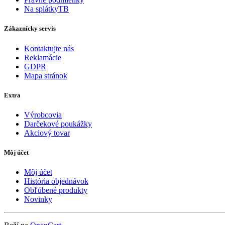
Na splátkyTB
Zákaznícky servis
Kontaktujte nás
Reklamácie
GDPR
Mapa stránok
Extra
Výrobcovia
Darčekové poukážky
Akciový tovar
Môj účet
Môj účet
História objednávok
Obľúbené produkty
Novinky