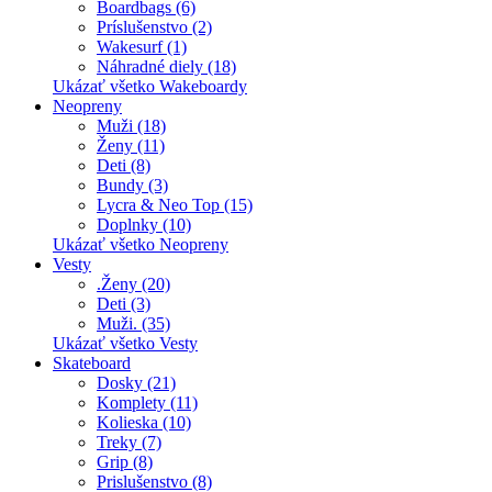
Boardbags (6)
Príslušenstvo (2)
Wakesurf (1)
Náhradné diely (18)
Ukázať všetko Wakeboardy
Neopreny
Muži (18)
Ženy (11)
Deti (8)
Bundy (3)
Lycra & Neo Top (15)
Doplnky (10)
Ukázať všetko Neopreny
Vesty
.Ženy (20)
Deti (3)
Muži. (35)
Ukázať všetko Vesty
Skateboard
Dosky (21)
Komplety (11)
Kolieska (10)
Treky (7)
Grip (8)
Prislušenstvo (8)