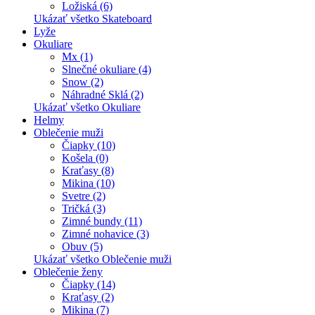
Ložiská (6)
Ukázať všetko Skateboard
Lyže
Okuliare
Mx (1)
Slnečné okuliare (4)
Snow (2)
Náhradné Sklá (2)
Ukázať všetko Okuliare
Helmy
Oblečenie muži
Čiapky (10)
Košela (0)
Kraťasy (8)
Mikina (10)
Svetre (2)
Tričká (3)
Zimné bundy (11)
Zimné nohavice (3)
Obuv (5)
Ukázať všetko Oblečenie muži
Oblečenie ženy
Čiapky (14)
Kraťasy (2)
Mikina (7)