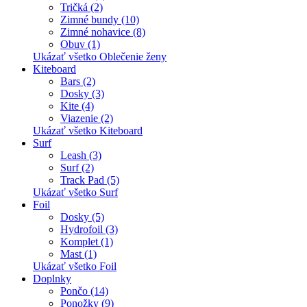
Tričká (2)
Zimné bundy (10)
Zimné nohavice (8)
Obuv (1)
Ukázať všetko Oblečenie ženy
Kiteboard
Bars (2)
Dosky (3)
Kite (4)
Viazenie (2)
Ukázať všetko Kiteboard
Surf
Leash (3)
Surf (2)
Track Pad (5)
Ukázať všetko Surf
Foil
Dosky (5)
Hydrofoil (3)
Komplet (1)
Mast (1)
Ukázať všetko Foil
Doplnky
Pončo (14)
Ponožky (9)