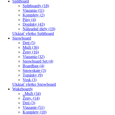
Splitboard
Splitboardy (18)
Viazania (11)
Komplety (2)
Pásy (4)
Doplnky (43)
Náhradné diely (19)
Ukázať všetko Splitboard
Snowboard
Deti (5)
Muži (36)
Ženy (16)
Viazania (32)
Snowboard Set (4)
Boardbag (4)
Snowskate (3)
Topánky (9)
Vosk (3)
Ukázať všetko Snowboard
Wakeboardy
..Muži (34)
Ženy. (14)
Deti (3)
Viazanie (51)
Komplety (10)