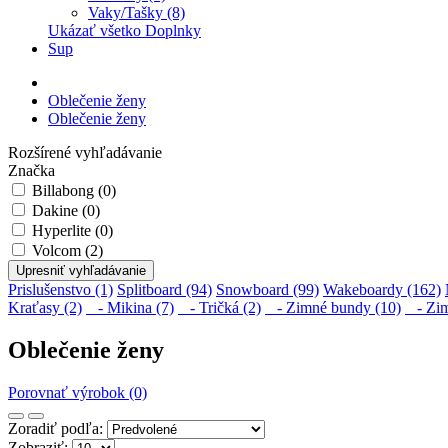
Vaky/Tašky (8)
Ukázať všetko Doplnky
Sup
Oblečenie ženy
Oblečenie ženy
Rozšírené vyhľadávanie
Značka
Billabong (0)
Dakine (0)
Hyperlite (0)
Volcom (2)
Upresniť vyhľadávanie
Prislušenstvo (1)
Splitboard (94)
Snowboard (99)
Wakeboardy (162)
Kraťasy (2)
- Mikina (7)
- Tričká (2)
- Zimné bundy (10)
- Zim
Oblečenie ženy
Porovnať výrobok (0)
Zoradiť podľa:
Zobraziť: