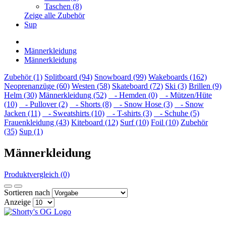
Taschen (8)
Zeige alle Zubehör
Sup
Männerkleidung
Männerkleidung
Zubehör (1)
Splitboard (94)
Snowboard (99)
Wakeboards (162)
Neoprenanzüge (60)
Westen (58)
Skateboard (72)
Ski (3)
Brillen (9)
Helm (30)
Männerkleidung (52)
- Hemden (0)
- Mützen/Hüte
(10)
- Pullover (2)
- Shorts (8)
- Snow Hose (3)
- Snow
Jacken (11)
- Sweatshirts (10)
- T-shirts (3)
- Schuhe (5)
Frauenkleidung (43)
Kiteboard (12)
Surf (10)
Foil (10)
Zubehör
(35)
Sup (1)
Männerkleidung
Produktvergleich (0)
Sortieren nach
Anzeige