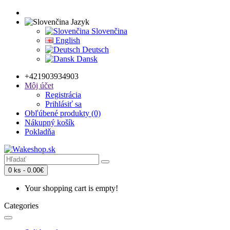
Jazyk
Slovenčina
English
Deutsch
Dansk
+421903934903
Môj účet
Registrácia
Prihlásiť sa
Obľúbené produkty (0)
Nákupný košík
Pokladňa
0 ks - 0.00€
Your shopping cart is empty!
Categories