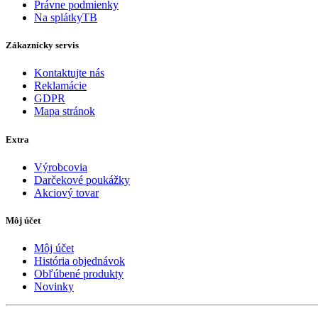
Právne podmienky
Na splátkyTB
Zákaznícky servis
Kontaktujte nás
Reklamácie
GDPR
Mapa stránok
Extra
Výrobcovia
Darčekové poukážky
Akciový tovar
Môj účet
Môj účet
História objednávok
Obľúbené produkty
Novinky