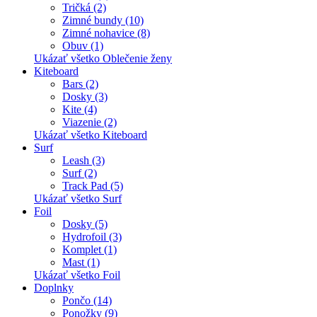
Tričká (2)
Zimné bundy (10)
Zimné nohavice (8)
Obuv (1)
Ukázať všetko Oblečenie ženy
Kiteboard
Bars (2)
Dosky (3)
Kite (4)
Viazenie (2)
Ukázať všetko Kiteboard
Surf
Leash (3)
Surf (2)
Track Pad (5)
Ukázať všetko Surf
Foil
Dosky (5)
Hydrofoil (3)
Komplet (1)
Mast (1)
Ukázať všetko Foil
Doplnky
Pončo (14)
Ponožky (9)