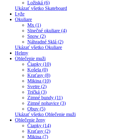
Ložiská (6)
Ukázať všetko Skateboard
Lyže
Okuliare
Mx (1)
Slnečné okuliare (4)
Snow (2)
Náhradné Sklá (2)
Ukázať všetko Okuliare
Helmy
Oblečenie muži
Čiapky (10)
Košela (0)
Kraťasy (8)
Mikina (10)
Svetre (2)
Tričká (3)
Zimné bundy (11)
Zimné nohavice (3)
Obuv (5)
Ukázať všetko Oblečenie muži
Oblečenie ženy
Čiapky (14)
Kraťasy (2)
Mikina (7)