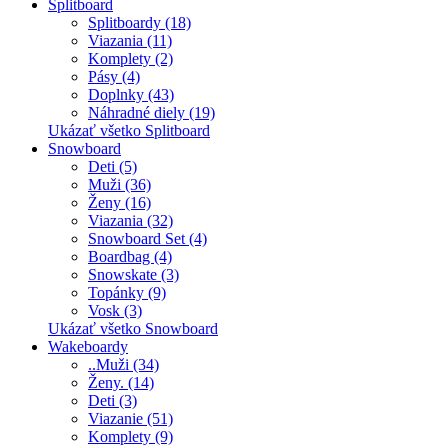
Splitboard
Splitboardy (18)
Viazania (11)
Komplety (2)
Pásy (4)
Doplnky (43)
Náhradné diely (19)
Ukázať všetko Splitboard
Snowboard
Deti (5)
Muži (36)
Ženy (16)
Viazania (32)
Snowboard Set (4)
Boardbag (4)
Snowskate (3)
Topánky (9)
Vosk (3)
Ukázať všetko Snowboard
Wakeboardy
..Muži (34)
Ženy. (14)
Deti (3)
Viazanie (51)
Komplety (9)