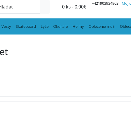
+421903934903
Môj 
0 ks - 0.00€
Vesty
Skateboard
Lyže
Okuliare
Helmy
Oblečenie muži
Obleč
et