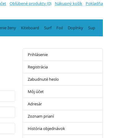
účet
Obľúbené produkty (0)
Nákupný košík
Pokladňa
enie ženy
Kiteboard
Surf
Foil
Doplnky
Sup
Prihlásenie
Registrácia
Zabudnuté heslo
Môj účet
Adresár
Zoznam prianí
História objednávok