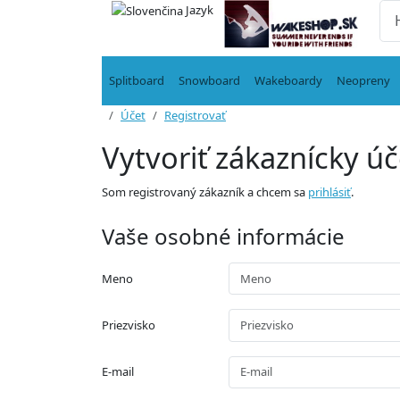
Jazyk
Splitboard
Snowboard
Wakeboardy
Neopreny
Účet
Registrovať
Vytvoriť zákaznícky úč
Som registrovaný zákazník a chcem sa
prihlásiť
.
Vaše osobné informácie
Meno
Priezvisko
E-mail