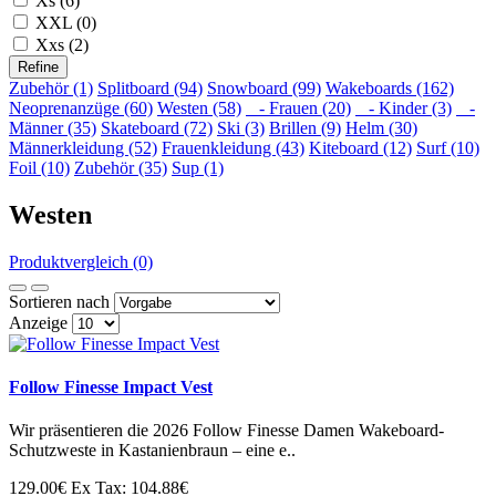
Xs (6)
XXL (0)
Xxs (2)
Refine
Zubehör (1)
Splitboard (94)
Snowboard (99)
Wakeboards (162)
Neoprenanzüge (60)
Westen (58)
- Frauen (20)
- Kinder (3)
-
Männer (35)
Skateboard (72)
Ski (3)
Brillen (9)
Helm (30)
Männerkleidung (52)
Frauenkleidung (43)
Kiteboard (12)
Surf (10)
Foil (10)
Zubehör (35)
Sup (1)
Westen
Produktvergleich (0)
Sortieren nach
Anzeige
Follow Finesse Impact Vest
Wir präsentieren die 2026 Follow Finesse Damen Wakeboard-
Schutzweste in Kastanienbraun – eine e..
129.00€
Ex Tax: 104.88€